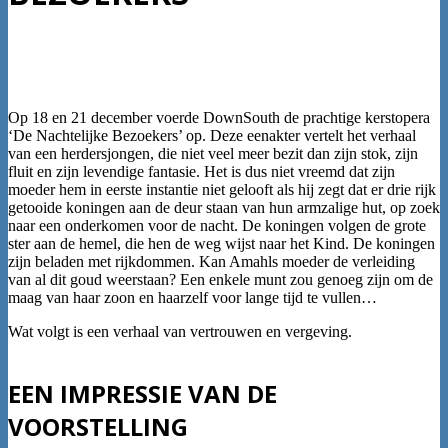
Op 18 en 21 december voerde DownSouth de prachtige kerstopera
‘De Nachtelijke Bezoekers’ op. Deze eenakter vertelt het verhaal
van een herdersjongen, die niet veel meer bezit dan zijn stok, zijn
fluit en zijn levendige fantasie. Het is dus niet vreemd dat zijn
moeder hem in eerste instantie niet gelooft als hij zegt dat er drie rijk
getooide koningen aan de deur staan van hun armzalige hut, op zoek
naar een onderkomen voor de nacht. De koningen volgen de grote
ster aan de hemel, die hen de weg wijst naar het Kind. De koningen
zijn beladen met rijkdommen. Kan Amahls moeder de verleiding
van al dit goud weerstaan? Een enkele munt zou genoeg zijn om de
maag van haar zoon en haarzelf voor lange tijd te vullen…
Wat volgt is een verhaal van vertrouwen en vergeving.
EEN IMPRESSIE VAN DE
VOORSTELLING