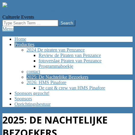
Skip
to
DOWNSOUTH OISTERWIJK
content
Culturele Events
Search
Primary
Menu
Navigation
Home
Menu
Producties
2024 De piraten van Penzance
Review de Piraten van Penzance
fotoverslag Piraten van Penzance
Programmaboekje
contact
2025: De Nachtelijke Bezoekers
2026: HMS Pinafore
De cast & crew van HMS Pinafore
Sponsors gezocht!
Sponsors
Oprichtingsbestuur
2025: DE NACHTELIJKE
BEZOEKERS