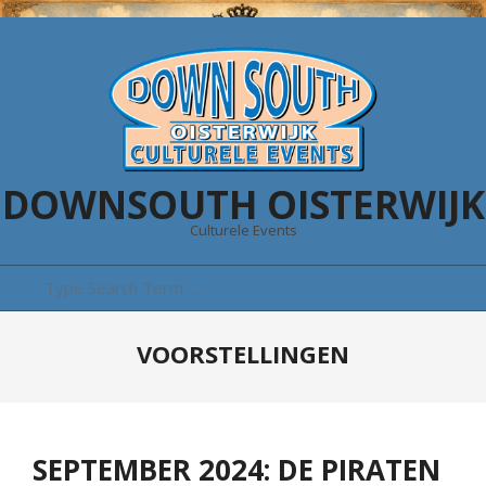
Skip
to
content
DOWNSOUTH OISTERWIJK
Culturele Events
Search
Primary
VOORSTELLINGEN
Navigation
Menu
SEPTEMBER 2024: DE PIRATEN